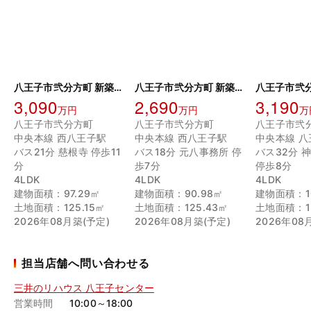
八王子市弐分方町 新築戸建 F号棟
八王子市弐分方町 新築戸建G号棟
3,090
2,690
3,190
万円
万円
万
八王子市弐分方町
八王子市弐分方町
八王子市弐
中央本線 西八王子駅
中央本線 西八王子駅
中央本線 八
バス21分 慈根寺 停歩11
バス18分 元八事務所 停
バス32分 
分
歩7分
停歩8分
4LDK
4LDK
4LDK
建物面積：97.29㎡
建物面積：90.98㎡
建物面積：10
土地面積：125.15㎡
土地面積：125.43㎡
土地面積：13
2026年08月築(予定)
2026年08月築(予定)
2026年08
担当店舗へ問い合わせる
三井のリハウス 八王子センター
営業時間
10:00～18:00