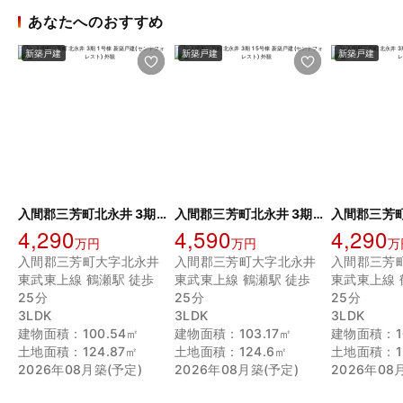
あなたへのおすすめ
新築戸建
新築戸建
新築戸建
入間郡三芳町北永井 3期 1号棟 新築戸建(セントフォレスト)
入間郡三芳町北永井 3期 15号棟 新築戸建(セントフォレスト)
4,290
4,590
4,290
万円
万円
万
入間郡三芳町大字北永井
入間郡三芳町大字北永井
入間郡三芳
東武東上線 鶴瀬駅 徒歩
東武東上線 鶴瀬駅 徒歩
東武東上線 
25分
25分
25分
3LDK
3LDK
3LDK
建物面積：100.54㎡
建物面積：103.17㎡
建物面積：10
土地面積：124.87㎡
土地面積：124.6㎡
土地面積：12
2026年08月築(予定)
2026年08月築(予定)
2026年08