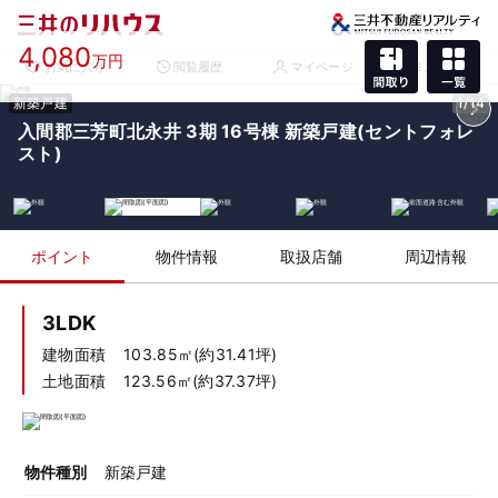
4,080
万円
お気に入り
閲覧履歴
マイページ
メニュー
新築戸建
1/14
入間郡三芳町北永井 3期 16号棟 新築戸建(セントフォレ
スト)
ポイント
物件情報
取扱店舗
周辺情報
3LDK
建物面積
103.85㎡(約31.41坪)
土地面積
123.56㎡(約37.37坪)
物件種別
新築戸建