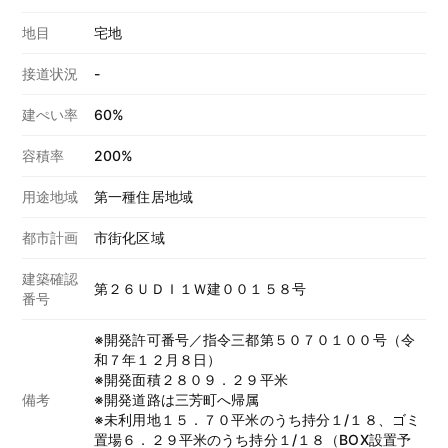
地目
宅地
接道状況
-
建ぺい率
60%
容積率
200%
用途地域
第一種住居地域
都市計画
市街化区域
建築確認
第２６ＵＤＩ１Ｗ建００１５８号
番号
※開発許可番号／指令三都第５０７０１００号（令
和７年１２月８日）
※開発面積２８０９．２９平米
備考
※開発道路は三芳町へ帰属
※未利用地１５．７０平米のうち持分１/１８、ゴミ
置場６．２９平米のうち持分１/１８（BOX設置予