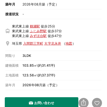
築年月
2026年08月築（予定）
接道状況
-
東武東上線
鶴瀬駅
徒歩25分
東武東上線
ふじみ野駅
徒歩37分
東武東上線
みずほ台駅
徒歩47分
埼玉県
入間郡三芳町
大字北永井
（
地図
）
間取り
3LDK
建物面積
103.85㎡(約31.41坪)
土地面積
123.56㎡(約37.37坪)
築年月
2026年08月築（予定）
お問い合わせ