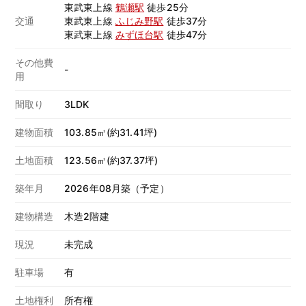
東武東上線
鶴瀬駅
徒歩25分
交通
東武東上線
ふじみ野駅
徒歩37分
東武東上線
みずほ台駅
徒歩47分
その他費
-
用
間取り
3LDK
建物面積
103.85㎡(約31.41坪)
土地面積
123.56㎡(約37.37坪)
築年月
2026年08月築（予定）
建物構造
木造2階建
現況
未完成
駐車場
有
土地権利
所有権