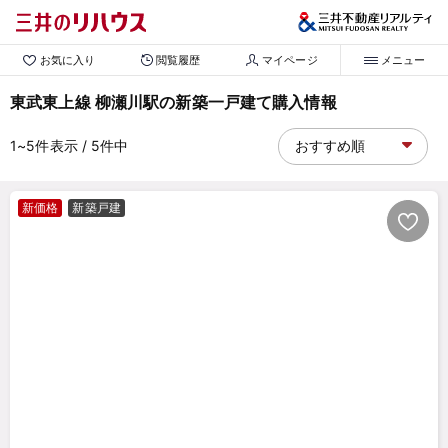
お気に入り
閲覧履歴
マイページ
メニュー
東武東上線 柳瀬川駅の新築一戸建て購入情報
1~5
件表示
/ 5
件中
新価格
新築戸建