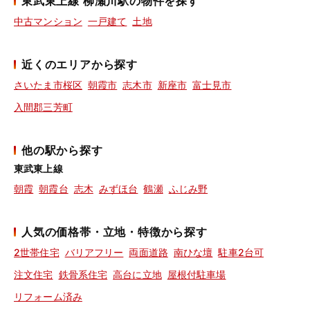
東武東上線 柳瀬川駅の物件を探す
中古マンション
一戸建て
土地
近くのエリアから探す
さいたま市桜区
朝霞市
志木市
新座市
富士見市
入間郡三芳町
他の駅から探す
東武東上線
朝霞
朝霞台
志木
みずほ台
鶴瀬
ふじみ野
人気の価格帯・立地・特徴から探す
2世帯住宅
バリアフリー
両面道路
南ひな壇
駐車2台可
注文住宅
鉄骨系住宅
高台に立地
屋根付駐車場
リフォーム済み