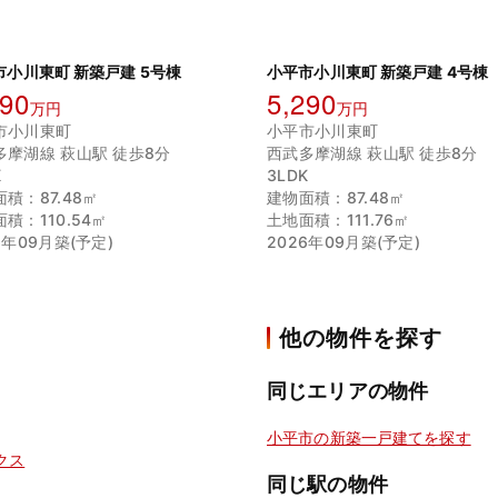
市小川東町 新築戸建 5号棟
小平市小川東町 新築戸建 4号棟
790
5,290
万円
万円
市小川東町
小平市小川東町
多摩湖線 萩山駅 徒歩8分
西武多摩湖線 萩山駅 徒歩8分
K
3LDK
積：87.48㎡
建物面積：87.48㎡
積：110.54㎡
土地面積：111.76㎡
6年09月築(予定)
2026年09月築(予定)
他の物件を探す
同じエリアの物件
小平市の新築一戸建てを探す
クス
同じ駅の物件