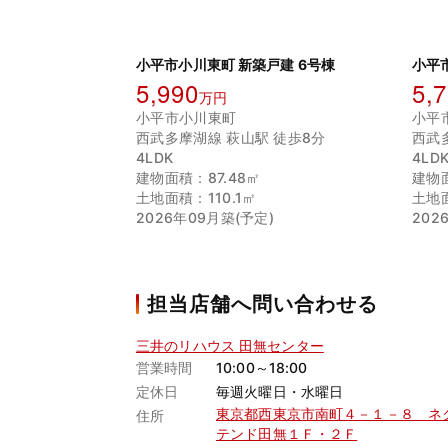
小平市小川東町 新築戸建 6号棟
小平
5,990
5,
万円
小平市小川東町
小平
西武多摩湖線 萩山駅 徒歩8分
西武
4LDK
4LD
建物面積：87.48㎡
建物面
土地面積：110.1㎡
土地面
2026年09月築(予定)
202
担当店舗へ問い合わせる
三井のリハウス 田無センター
営業時間
10:00～18:00
定休日
毎週火曜日・水曜日
東京都西東京市南町４－１－８ ネ
住所
テンド田無１Ｆ・２Ｆ