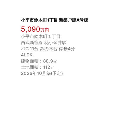
小平市鈴木町1丁目 新築戸建A号棟
5,090
万円
小平市鈴木町１丁目
西武新宿線 花小金井駅
バス11分 鈴の木台 停歩4分
4LDK
建物面積：88.9㎡
土地面積：112㎡
2026年10月築(予定)