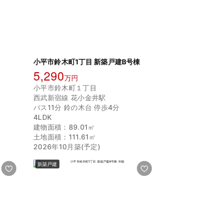
小平市鈴木町1丁目 新築戸建B号棟
5,290
万円
小平市鈴木町１丁目
西武新宿線 花小金井駅
バス11分 鈴の木台 停歩4分
4LDK
建物面積：89.01㎡
土地面積：111.61㎡
2026年10月築(予定)
新築戸建