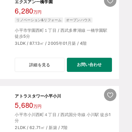
エクスアン一橋学園
6,280
万円
リノベーション&リフォーム
オープンハウス
小平市学園西町１丁目 / 西武多摩湖線 一橋学園駅
徒歩5分
3LDK / 87.13㎡ / 2005年01月築 / 4階
お問い合わせ
詳細を見る
アトラスタワー小平小川
5,680
万円
小平市小川西町４丁目 / 西武国分寺線 小川駅 徒歩1
分
2LDK / 62.71㎡ / 新築 / 7階