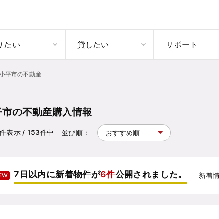
りたい
貸したい
サポート
小平市の不動産
平市の不動産購入情報
件表示
/ 153
件中
並び順：
7日以内に新着物件が
6件
公開されました。
新着
EW