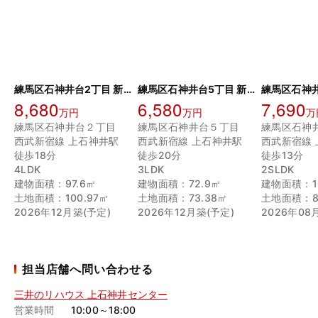
練馬区石神井台2丁目 新築戸建
練馬区石神井台5丁目 新築戸建
8,680
6,580
7,690
万円
万円
万
練馬区石神井台２丁目
練馬区石神井台５丁目
練馬区石神
西武新宿線 上石神井駅
西武新宿線 上石神井駅
西武新宿線
徒歩18分
徒歩20分
徒歩13分
4LDK
3LDK
2SLDK
建物面積：97.6㎡
建物面積：72.9㎡
建物面積：10
土地面積：100.97㎡
土地面積：73.38㎡
土地面積：87
2026年12月築(予定)
2026年12月築(予定)
2026年08
担当店舗へ問い合わせる
三井のリハウス 上石神井センター
営業時間
10:00～18:00