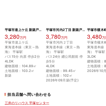
平塚市達上ケ丘 新築戸建 2号棟
平塚市河内2丁目 新築戸建
3,280
3,780
3,480
万円
万円
万
平塚市達上ケ丘
平塚市河内２丁目
平塚市榎木
東海道本線（東京～熱
東海道本線（東京～熱
東海道本線
海） 平塚駅
海） 平塚駅
海） 平塚駅
バス15分 向原 停歩2分
バス24分 纒公民館前 停
3LDK
4LDK
歩5分
建物面積：8
建物面積：104.89㎡
4LDK
土地面積：8
土地面積：103.2㎡
建物面積：99.45㎡
2026年10
新築
土地面積：102㎡
2026年09月築(予定)
担当店舗へ問い合わせる
三井のリハウス 平塚センター