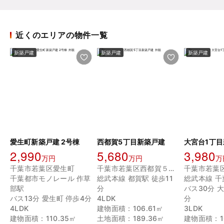
近くのエリアの物件一覧
新築戸建
新築戸建
新築戸建
愛生町新築戸建 2号棟
西都賀5丁目新築戸建
大宮台1丁
2,990
5,680
3,980
万円
万円
万
千葉市若葉区愛生町
千葉市若葉区西都賀５丁目
千葉都市モノレール 作草
総武本線 都賀駅 徒歩11
総武本線 千
部駅
分
バス30分 
バス13分 愛生町 停歩4分
4LDK
分
4LDK
建物面積：106.61㎡
3LDK
建物面積：110.35㎡
土地面積：189.36㎡
建物面積：10