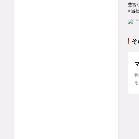
豊富
※当
そ
物
を