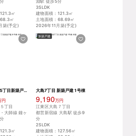
5分
淵駅 徒歩5分
3SLDK
21.3㎡
建物面積：121.3㎡
8.3㎡
土地面積：68.69㎡
1月築(予定)
2026年11月築(予定)
新築戸建
墨田区墨田5丁目新築戸建 6号棟
大島7丁目 新築戸建 1号棟
9,190
万円
万円
５丁目
江東区大島７丁目
・大師線 鐘ヶ
都営新宿線 大島駅 徒歩9
5分
分
2SLDK
21.3㎡
建物面積：127.56㎡