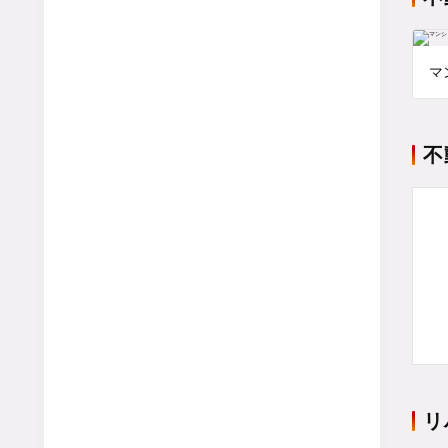
マ
不
リ