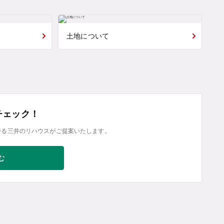
土地について
チェック！
誇る三井のリハウスがご提案いたします。
む