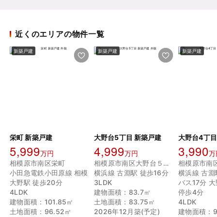
近くのエリアの物件一覧
新築戸建
新築戸建
新築戸建
栄町 新築戸建
大野台5丁目 新築戸建
5,999
4,999
3,990
万円
万円
万
相模原市南区栄町
相模原市南区大野台５丁目
小田急電鉄小田原線 相模
横浜線 古淵駅 徒歩16分
横浜線 古淵
大野駅 徒歩20分
3LDK
バス17分 
4LDK
建物面積：83.7㎡
停歩4分
建物面積：101.85㎡
土地面積：83.75㎡
4LDK
土地面積：96.52㎡
2026年12月築(予定)
建物面積：9