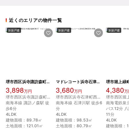
近くのエリアの物件一覧
新築戸建
新築戸建
新築戸建
堺市西区浜寺諏訪森町東3丁
マドレコート浜寺石津町西4
堺市堀上緑
3,898
3,680
4,380
万円
万円
万
堺市西区浜寺諏訪森町東３丁
堺市西区浜寺石津町西４丁
堺市西区堀
南海本線 諏訪ノ森駅 徒
南海本線 石津川駅 徒歩6
南海電鉄泉
歩6分
分
バス12分 
4LDK
4LDK
11分
建物面積：89.78㎡
建物面積：98.53㎡
4LDK
土地面積：121.01㎡
土地面積：80.79㎡
建物面積：10