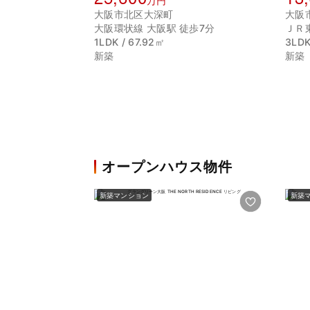
万円
大阪市北区大深町
大阪
大阪環状線 大阪駅 徒歩7分
ＪＲ
1LDK / 67.92㎡
3LDK
新築
新築
オープンハウス物件
新築マンション
新築