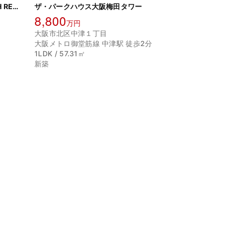
グラングリーン大阪 THE NORTH RESIDENCE
ザ・パークハウス大阪梅田タワー
8,800
万円
大阪市北区中津１丁目
大阪メトロ御堂筋線 中津駅 徒歩2分
1LDK / 57.31㎡
新築