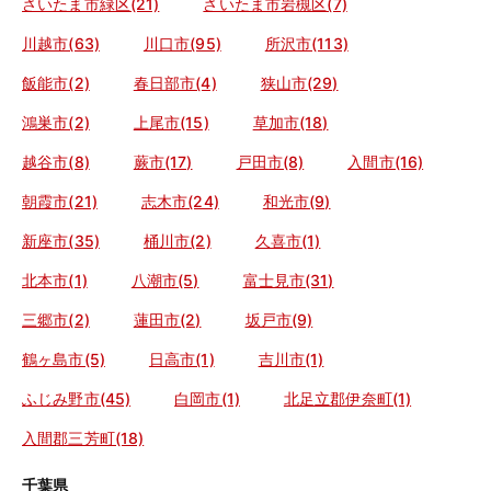
さいたま市緑区(21)
さいたま市岩槻区(7)
川越市(63)
川口市(95)
所沢市(113)
飯能市(2)
春日部市(4)
狭山市(29)
鴻巣市(2)
上尾市(15)
草加市(18)
越谷市(8)
蕨市(17)
戸田市(8)
入間市(16)
朝霞市(21)
志木市(24)
和光市(9)
新座市(35)
桶川市(2)
久喜市(1)
北本市(1)
八潮市(5)
富士見市(31)
三郷市(2)
蓮田市(2)
坂戸市(9)
鶴ヶ島市(5)
日高市(1)
吉川市(1)
ふじみ野市(45)
白岡市(1)
北足立郡伊奈町(1)
入間郡三芳町(18)
千葉県