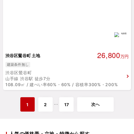
26,800
渋谷区鶯谷町 土地
万円
建築条件無し
渋谷区鶯谷町
山手線 渋谷駅 徒歩7分
108.09㎡ / 建ぺい率60%・60% / 容積率300%・200%
次へ
⋯
1
2
17
人気の価格帯・立地・特徴から探す