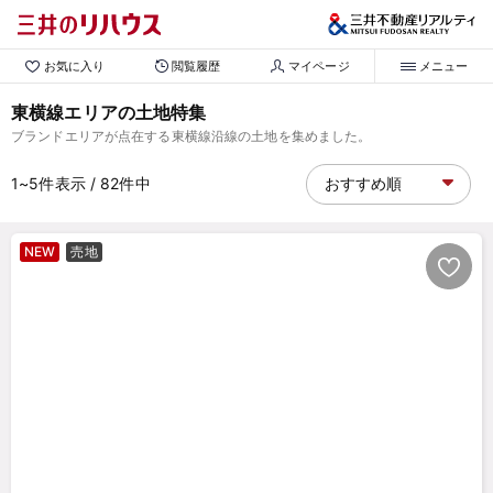
お気に入り
閲覧履歴
マイページ
メニュー
東横線エリアの土地特集
ブランドエリアが点在する東横線沿線の土地を集めました。
1~5
件表示
/ 82
件中
NEW
売地