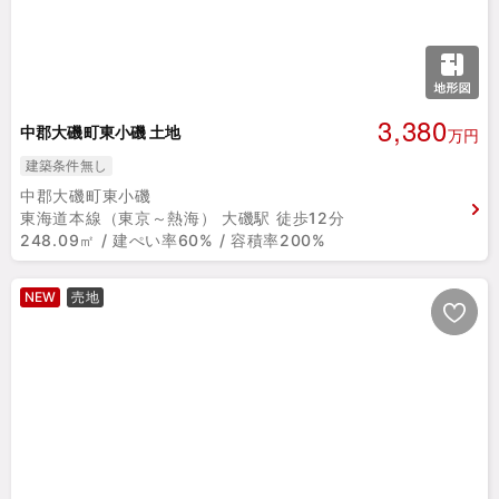
3,380
中郡大磯町東小磯 土地
万円
建築条件無し
中郡大磯町東小磯
東海道本線（東京～熱海） 大磯駅 徒歩12分
248.09㎡ / 建ぺい率60% / 容積率200%
NEW
売地