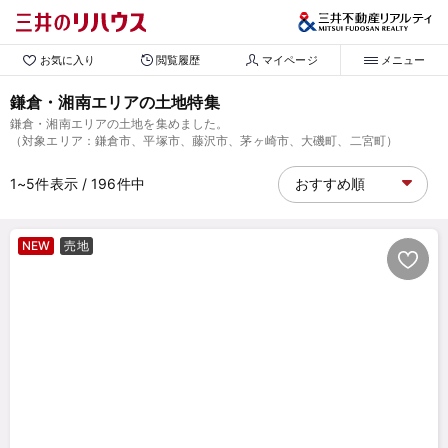
お気に入り
閲覧履歴
マイページ
メニュー
鎌倉・湘南エリアの土地特集
鎌倉・湘南エリアの土地を集めました。
（対象エリア：鎌倉市、平塚市、藤沢市、茅ヶ崎市、大磯町、二宮町）
1~5
件表示
/ 196
件中
NEW
売地