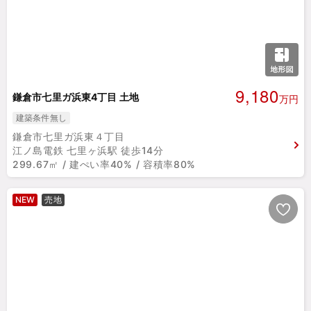
9,180
鎌倉市七里ガ浜東4丁目 土地
万円
建築条件無し
鎌倉市七里ガ浜東４丁目
江ノ島電鉄 七里ヶ浜駅 徒歩14分
299.67㎡ / 建ぺい率40% / 容積率80%
NEW
売地