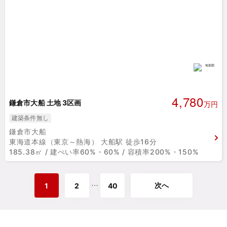
4,780
鎌倉市大船 土地 3区画
万円
建築条件無し
鎌倉市大船
東海道本線（東京～熱海） 大船駅 徒歩16分
185.38㎡ / 建ぺい率60%・60% / 容積率200%・150%
次へ
⋯
1
2
40