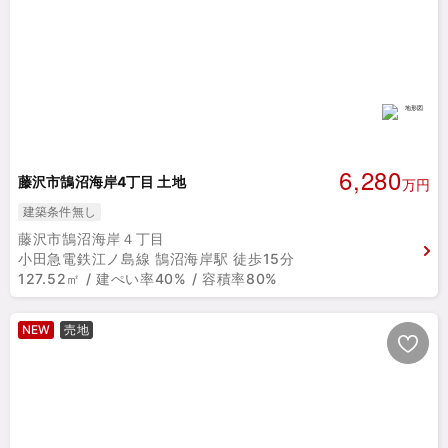
6,280
藤沢市鵠沼海岸4丁目 土地
万円
建築条件無し
藤沢市鵠沼海岸４丁目
小田急電鉄江ノ島線 鵠沼海岸駅 徒歩15分
127.52㎡ / 建ぺい率40% / 容積率80%
NEW
売地