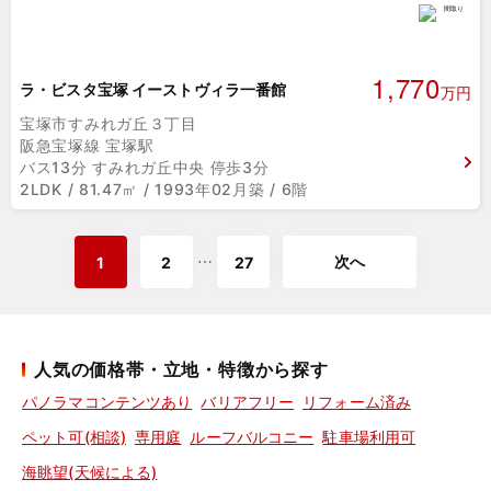
1,770
ラ・ビスタ宝塚 イーストヴィラ一番館
万円
宝塚市すみれガ丘３丁目
阪急宝塚線 宝塚駅
バス13分 すみれガ丘中央 停歩3分
2LDK / 81.47㎡ / 1993年02月築 / 6階
次へ
⋯
1
2
27
人気の価格帯・立地・特徴から探す
パノラマコンテンツあり
バリアフリー
リフォーム済み
ペット可(相談)
専用庭
ルーフバルコニー
駐車場利用可
海眺望(天候による)