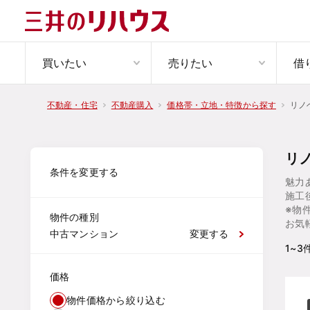
買いたい
売りたい
借
リノ
不動産・住宅
不動産購入
価格帯・立地・特徴から探す
リ
条件を変更する
魅力
施工
※物
物件の種別
お気
中古マンション
変更する
1~3
価格
物件価格から絞り込む