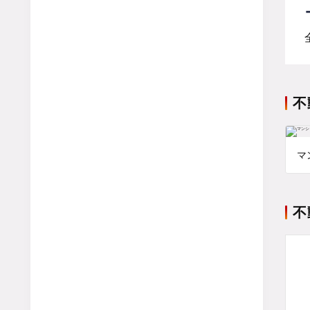
不
マ
不