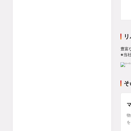
リ
豊富
※当
そ
物
を