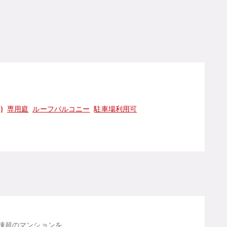
)
専用庭
ルーフバルコニー
駐車場利用可
棟超のマンションを