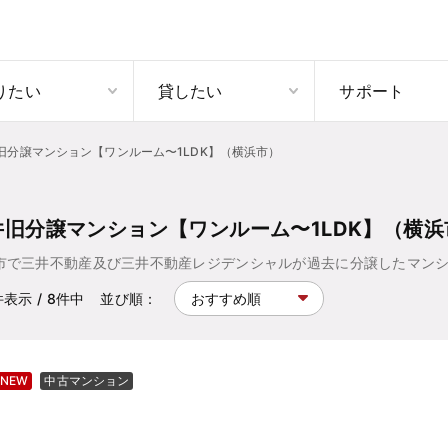
りたい
貸したい
サポート
旧分譲マンション【ワンルーム〜1LDK】（横浜市）
井旧分譲マンション【ワンルーム〜1LDK】（横浜
市で三井不動産及び三井不動産レジデンシャルが過去に分譲したマンシ
件表示
/ 8
件中
並び順：
NEW
中古マンション