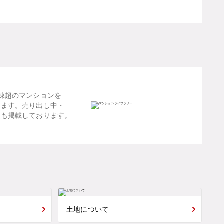
棟超のマンションを
します。売り出し中・
報も掲載しております。
土地について