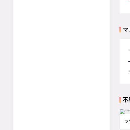
マ
不
マ