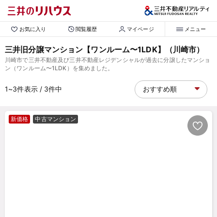
お気に入り
閲覧履歴
マイページ
メニュー
三井旧分譲マンション【ワンルーム〜1LDK】（川崎市）
川崎市で三井不動産及び三井不動産レジデンシャルが過去に分譲したマンショ
ン（ワンルーム〜1LDK）を集めました。
1~3
件表示
/ 3
件中
新価格
中古マンション