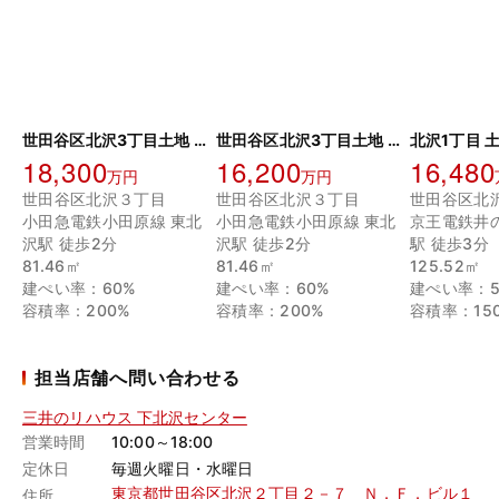
世田谷区北沢3丁目土地 A区画
世田谷区北沢3丁目土地 B区画
北沢1丁目 
18,300
16,200
16,480
万円
万円
世田谷区北沢３丁目
世田谷区北沢３丁目
世田谷区北
小田急電鉄小田原線 東北
小田急電鉄小田原線 東北
京王電鉄井
沢駅 徒歩2分
沢駅 徒歩2分
駅 徒歩3分
81.46㎡
81.46㎡
125.52㎡
建ぺい率：60%
建ぺい率：60%
建ぺい率：5
容積率：200%
容積率：200%
容積率：15
担当店舗へ問い合わせる
三井のリハウス 下北沢センター
営業時間
10:00～18:00
定休日
毎週火曜日・水曜日
東京都世田谷区北沢２丁目２－７ Ｎ．Ｆ．ビル１
住所