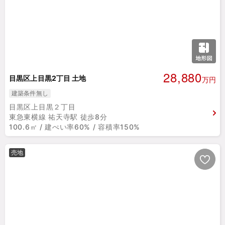
28,880
目黒区上目黒2丁目 土地
万円
建築条件無し
目黒区上目黒２丁目
東急東横線 祐天寺駅 徒歩8分
100.6㎡ / 建ぺい率60% / 容積率150%
売地