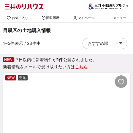
お気に入り
閲覧履歴
マイページ
メニュー
目黒区の土地購入情報
1~5
件表示
/ 23
件中
7日以内に新着物件が
1件
公開されました。
NEW
新着情報をメールで受け取りたい方は
こちら
NEW
売地