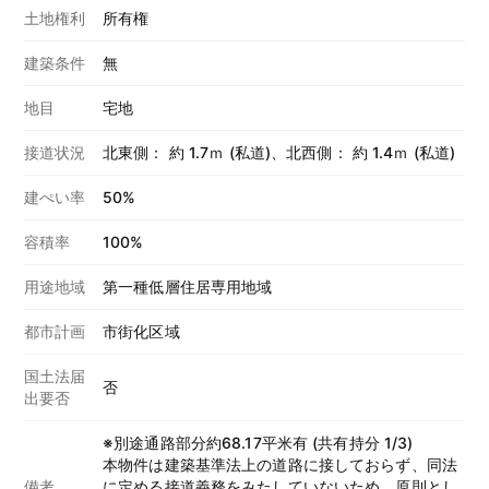
土地権利
所有権
建築条件
無
地目
宅地
接道状況
北東側： 約 1.7ｍ (私道)、北西側： 約 1.4ｍ (私道)
建ぺい率
50%
容積率
100%
用途地域
第一種低層住居専用地域
都市計画
市街化区域
国土法届
否
出要否
※別途通路部分約68.17平米有 (共有持分 1/3)
本物件は建築基準法上の道路に接しておらず、同法
備考
に定める接道義務をみたしていないため、原則とし