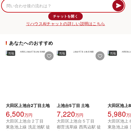
チャットを開く
リハウスAIチャットの詳しい説明はこちら
あなたへのおすすめ
売地
売地
売地
大田区上池台2丁目土地
上池台5丁目 土地
大田区池上8
6,500
7,220
5,980
万円
万円
万
大田区上池台２丁目
大田区上池台５丁目
大田区池上
東急池上線 洗足池駅 徒
都営浅草線 西馬込駅 徒
東急池上線 