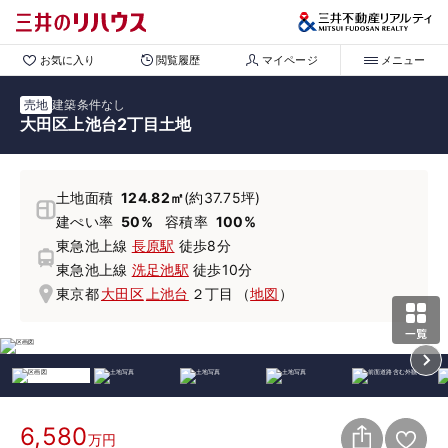
お気に入り
閲覧履歴
マイページ
メニュー
売地
建築条件なし
大田区上池台2丁目土地
土地面積
124.82㎡
(約37.75坪)
建ぺい率
50%
容積率
100%
東急池上線
長原駅
徒歩8分
東急池上線
洗足池駅
徒歩10分
東京都
大田区
上池台
２丁目
（
地図
）
6,580
万円