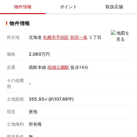
物件情報
ポイント
取扱店舗
物件情報
所在地
北海道
札幌市手稲区
前田一条
１丁目
価格
2,080万円
交通
函館本線
稲積公園駅
徒歩14分
その他費
-
用
土地面積
355.93㎡(約107.66坪)
現況
更地
土地権利
所有権
建築条件
無