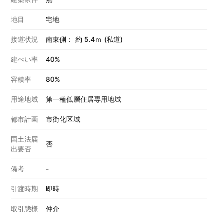
地目
宅地
接道状況
南東側： 約 5.4ｍ (私道)
建ぺい率
40%
容積率
80%
用途地域
第一種低層住居専用地域
都市計画
市街化区域
国土法届
否
出要否
備考
-
引渡時期
即時
取引態様
仲介