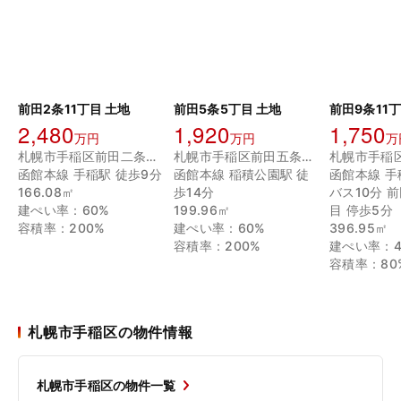
前田2条11丁目 土地
前田5条5丁目 土地
前田9条11丁
2,480
1,920
1,750
万円
万円
万
札幌市手稲区前田二条１１丁目
札幌市手稲区前田五条５丁目
函館本線 手稲駅 徒歩9分
函館本線 稲積公園駅 徒
函館本線 手
166.08㎡
歩14分
バス10分 
建ぺい率：60%
199.96㎡
目 停歩5分
容積率：200%
建ぺい率：60%
396.95㎡
容積率：200%
建ぺい率：4
容積率：80
札幌市手稲区の物件情報
札幌市手稲区の物件一覧