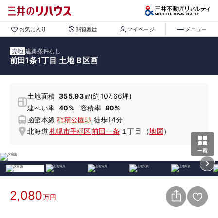
お気に入り
閲覧履歴
マイページ
メニュー
売地
建築条件なし
前田1条1丁目 土地 B区画
土地面積
355.93㎡
(約107.66坪)
建ぺい率
40%
容積率
80%
函館本線
稲積公園駅
徒歩14分
北海道
札幌市手稲区
前田一条
１丁目
（
地図
）
2,080
万円