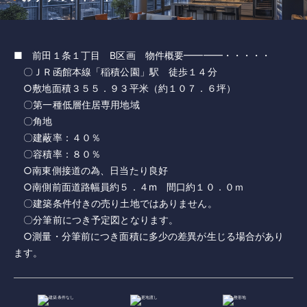
■ 前田１条１丁目 B区画 物件概要━━━━・・・・・
〇ＪＲ函館本線「稲積公園」駅 徒歩１４分
○敷地面積３５５．９３平米（約１０７．６坪）
〇第一種低層住居専用地域
〇角地
〇建蔽率：４０％
〇容積率：８０％
○南東側接道の為、日当たり良好
○南側前面道路幅員約５．４m 間口約１０．０ｍ
〇建築条件付きの売り土地ではありません。
〇分筆前につき予定図となります。
○測量・分筆前につき面積に多少の差異が生じる場合があり
ます。