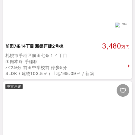
3,480
前田7条14丁目 新築戸建2号棟
万円
札幌市手稲区前田七条１４丁目
函館本線 手稲駅
バス9分 前田中学校前 停歩5分
4LDK / 建物103.5㎡ / 土地165.09㎡ / 新築
中古戸建