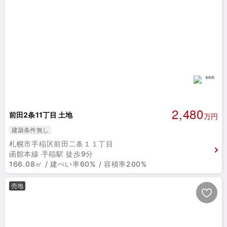
2,480
前田2条11丁目 土地
万円
建築条件無し
札幌市手稲区前田二条１１丁目
函館本線 手稲駅 徒歩9分
166.08㎡ / 建ぺい率60% / 容積率200%
売地