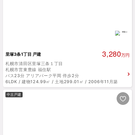
3,280
里塚3条1丁目 戸建
万円
札幌市清田区里塚三条１丁目
札幌市営東豊線 福住駅
バス23分 アリアパーク平岡 停歩2分
6LDK / 建物124.99㎡ / 土地299.01㎡ / 2006年11月築
中古戸建