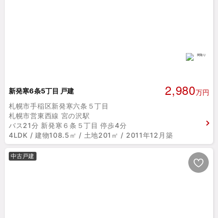
2,980
新発寒6条5丁目 戸建
万円
札幌市手稲区新発寒六条５丁目
札幌市営東西線 宮の沢駅
バス21分 新発寒６条５丁目 停歩4分
4LDK / 建物108.5㎡ / 土地201㎡ / 2011年12月築
中古戸建