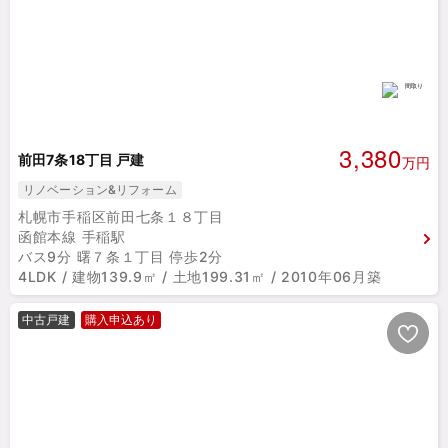
3,380
前田7条18丁目 戸建
万円
リノベーション&リフォーム
札幌市手稲区前田七条１８丁目
函館本線 手稲駅
バス9分 曙７条１丁目 停歩2分
4LDK / 建物139.9㎡ / 土地199.31㎡ / 2010年06月築
中古戸建
購入申込あり