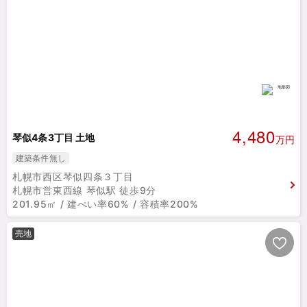
4,480
琴似4条3丁目 土地
万円
建築条件無し
札幌市西区琴似四条３丁目
札幌市営東西線 琴似駅 徒歩9分
201.95㎡ / 建ぺい率60% / 容積率200%
売地