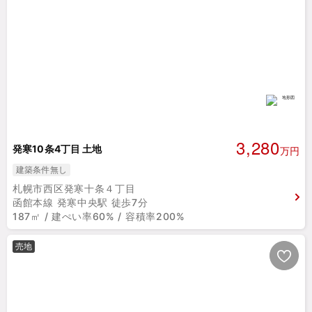
3,280
発寒10条4丁目 土地
万円
建築条件無し
札幌市西区発寒十条４丁目
函館本線 発寒中央駅 徒歩7分
187㎡ / 建ぺい率60% / 容積率200%
売地