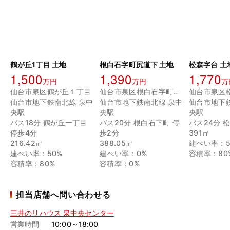
鶴が丘1丁目 土地
根白石字町尻道下 土地
松森字台 土
1,500
1,390
1,770
万円
万円
万
仙台市泉区鶴が丘１丁目
仙台市泉区根白石字町尻道下
仙台市泉区
仙台市地下鉄南北線 泉中
仙台市地下鉄南北線 泉中
仙台市地下
央駅
央駅
央駅
バス18分 鶴が丘一丁目
バス20分 根白石下町 停
バス24分 
停歩4分
歩2分
391㎡
216.42㎡
388.05㎡
建ぺい率：5
建ぺい率：50%
建ぺい率：0%
容積率：80
容積率：80%
容積率：0%
担当店舗へ問い合わせる
三井のリハウス 泉中央センター
営業時間
10:00～18:00