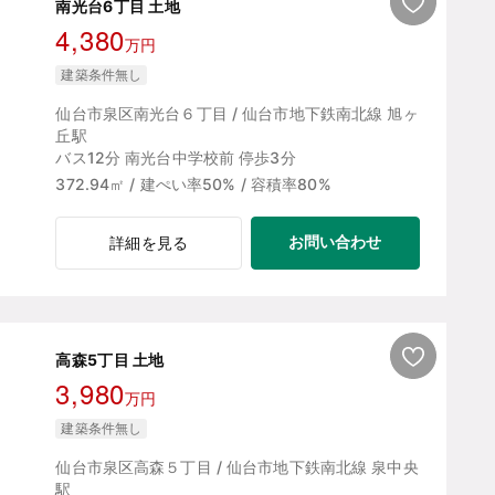
南光台6丁目 土地
4,380
万円
建築条件無し
仙台市泉区南光台６丁目 / 仙台市地下鉄南北線 旭ヶ
丘駅
バス12分 南光台中学校前 停歩3分
372.94㎡ / 建ぺい率50% / 容積率80%
お問い合わせ
詳細を見る
高森5丁目 土地
3,980
万円
建築条件無し
仙台市泉区高森５丁目 / 仙台市地下鉄南北線 泉中央
駅