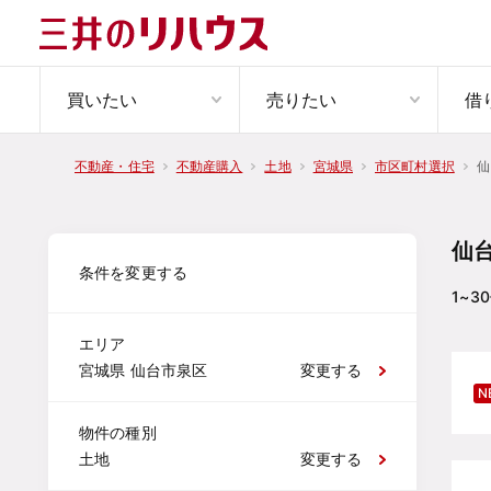
買いたい
売りたい
借
仙
不動産・住宅
不動産購入
土地
宮城県
市区町村選択
仙
条件を変更する
1~30
エリア
宮城県 仙台市泉区
変更する
N
物件の種別
土地
変更する