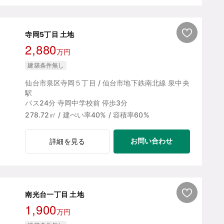
寺岡5丁目 土地
2,880
万円
建築条件無し
仙台市泉区寺岡５丁目 / 仙台市地下鉄南北線 泉中央
駅
バス24分 寺岡中学校前 停歩3分
278.72㎡ / 建ぺい率40% / 容積率60%
お問い合わせ
詳細を見る
南光台一丁目 土地
1,900
万円