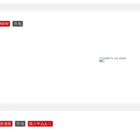
NEW
売地
新価格
売地
購入申込あり