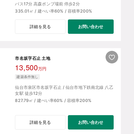
バス17分 高森ポンプ場前 停歩2分
335.01㎡ / 建ぺい率60% / 容積率200%
お問い合わせ
詳細を見る
市名坂字石止 土地
13,500
万円
建築条件無し
仙台市泉区市名坂字石止 / 仙台市地下鉄南北線 八乙
女駅 徒歩12分
827.79㎡ / 建ぺい率60% / 容積率200%
お問い合わせ
詳細を見る