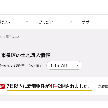
りたい
貸したい
サポート
台市泉区の土地
台市泉区の土地購入情報
件表示
/ 33
件中
並び順：
7日以内に新着物件が
4件
公開されました。
新着
EW