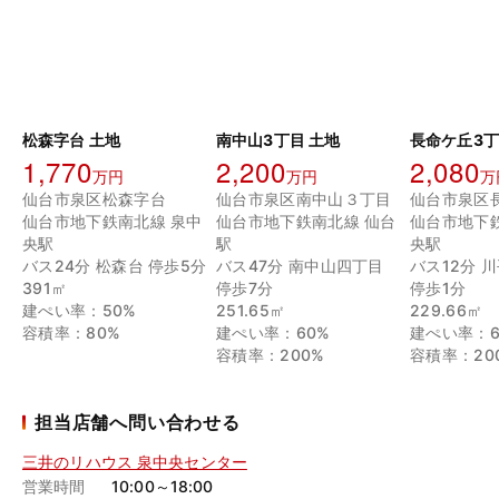
松森字台 土地
南中山3丁目 土地
長命ケ丘3丁
1,770
2,200
2,080
万円
万円
万
仙台市泉区松森字台
仙台市泉区南中山３丁目
仙台市地下鉄南北線 泉中
仙台市地下鉄南北線 仙台
仙台市地下
央駅
駅
央駅
バス24分 松森台 停歩5分
バス47分 南中山四丁目
バス12分 
391㎡
停歩7分
停歩1分
建ぺい率：50%
251.65㎡
229.66㎡
容積率：80%
建ぺい率：60%
建ぺい率：6
容積率：200%
容積率：20
担当店舗へ問い合わせる
三井のリハウス 泉中央センター
営業時間
10:00～18:00