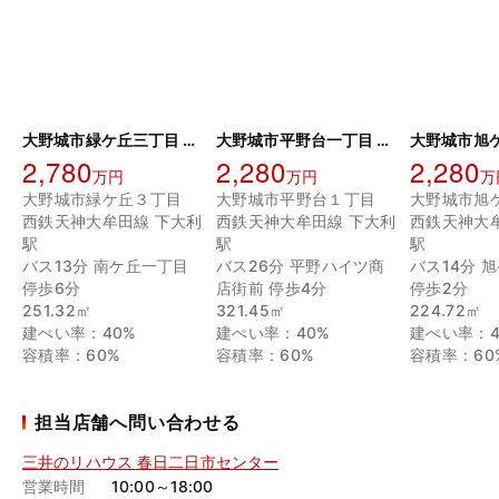
大野城市緑ケ丘三丁目 土地
大野城市平野台一丁目 土地
2,780
2,280
2,280
万円
万円
万
大野城市緑ケ丘３丁目
大野城市平野台１丁目
大野城市旭
西鉄天神大牟田線 下大利
西鉄天神大牟田線 下大利
西鉄天神大
駅
駅
駅
バス13分 南ケ丘一丁目
バス26分 平野ハイツ商
バス14分 
停歩6分
店街前 停歩4分
停歩2分
251.32㎡
321.45㎡
224.72㎡
建ぺい率：40%
建ぺい率：40%
建ぺい率：4
容積率：60%
容積率：60%
容積率：60
担当店舗へ問い合わせる
三井のリハウス 春日二日市センター
営業時間
10:00～18:00