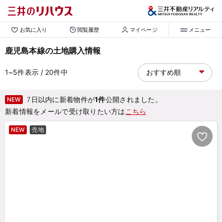
お気に入り
閲覧履歴
マイページ
メニュー
鹿児島本線の土地購入情報
1~5
件表示
/ 20
件中
7日以内に新着物件が
1件
公開されました。
NEW
新着情報をメールで受け取りたい方は
こちら
NEW
売地