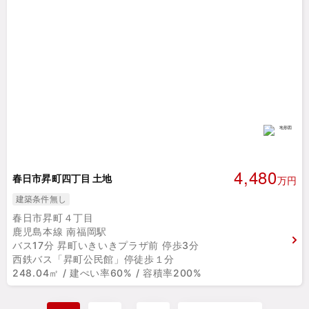
4,480
春日市昇町四丁目 土地
万円
建築条件無し
春日市昇町４丁目
鹿児島本線 南福岡駅
バス17分 昇町いきいきプラザ前 停歩3分
西鉄バス「昇町公民館」停徒歩１分
248.04㎡ / 建ぺい率60% / 容積率200%