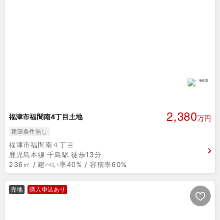
2,380
福津市福間南4丁目土地
万円
建築条件無し
福津市福間南４丁目
鹿児島本線 千鳥駅 徒歩13分
236㎡ / 建ぺい率40% / 容積率60%
売地
購入申込あり