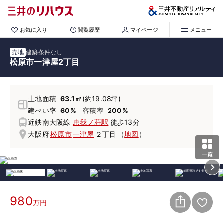
お気に入り
閲覧履歴
マイページ
メニュー
売地
建築条件なし
松原市一津屋2丁目
土地面積
63.1㎡
(約19.08坪)
建ぺい率
60%
容積率
200%
近鉄南大阪線
恵我ノ荘駅
徒歩13分
大阪府
松原市
一津屋
２丁目
（
地図
）
980
万円