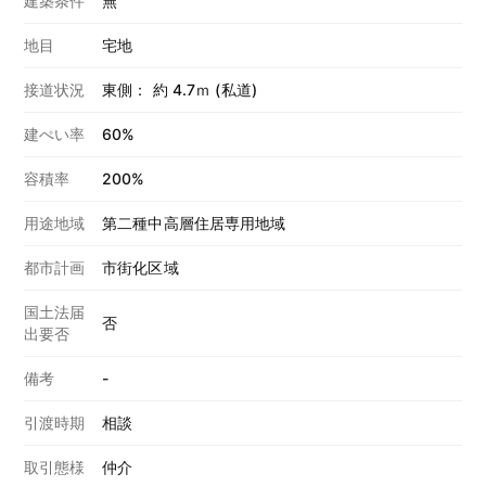
建築条件
無
地目
宅地
接道状況
東側： 約 4.7ｍ (私道)
建ぺい率
60%
容積率
200%
用途地域
第二種中高層住居専用地域
都市計画
市街化区域
国土法届
否
出要否
備考
-
引渡時期
相談
取引態様
仲介