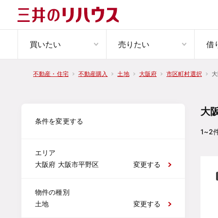
買いたい
売りたい
借
大
不動産・住宅
不動産購入
土地
大阪府
市区町村選択
大
条件を変更する
1~2
エリア
大阪府 大阪市平野区
変更する
物件の種別
土地
変更する