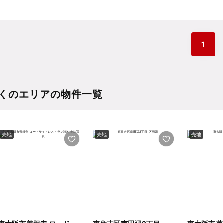
1
くのエリアの物件一覧
売地
売地
売地