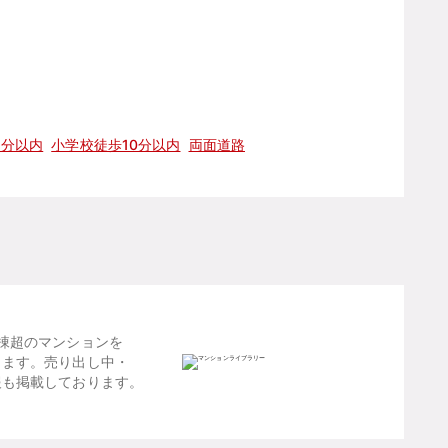
5分以内
小学校徒歩10分以内
両面道路
棟超のマンションを
します。売り出し中・
報も掲載しております。