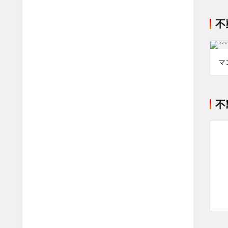
不
マ
不