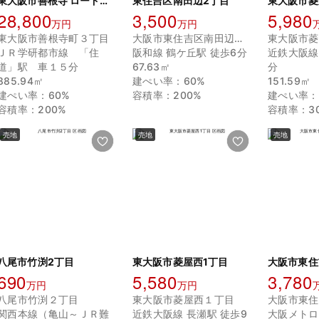
東大阪市善根寺 ロードサイドレストラン跡地
東住吉区南田辺2丁目
東大阪市菱
28,800
3,500
5,980
万円
万円
東大阪市善根寺町３丁目
大阪市東住吉区南田辺２丁目
東大阪市菱
ＪＲ学研都市線 「住
阪和線 鶴ケ丘駅 徒歩6分
近鉄大阪線
道」駅 車１５分
67.63㎡
分
885.94㎡
建ぺい率：60%
151.59㎡
建ぺい率：60%
容積率：200%
建ぺい率：
容積率：200%
容積率：30
売地
売地
売地
八尾市竹渕2丁目
東大阪市菱屋西1丁目
大阪市東住
690
5,580
3,780
万円
万円
八尾市竹渕２丁目
東大阪市菱屋西１丁目
関西本線（亀山～ＪＲ難
近鉄大阪線 長瀬駅 徒歩9
大阪メトロ