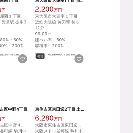
屋西1丁目
東大阪市大蓮南1丁目 売土地
2,200
万円
万円
屋西１丁目
東大阪市大蓮南１丁目
 長瀬駅 徒歩3
近鉄大阪線 弥刀駅 徒歩
12分
99.06㎡
80%・60%
建ぺい率：60%
0%・200%
容積率：200%
売地
吉区中野4丁目
東住吉区東田辺2丁目 土地
6,280
万円
万円
大阪市東住吉区中野４丁目
大阪市東住吉区東田辺２丁目
谷町線 駒川中
大阪メトロ谷町線 駒川中