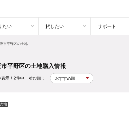
りたい
貸したい
サポート
阪市平野区の土地
阪市平野区の土地購入情報
件表示
/ 2
件中
並び順：
売地