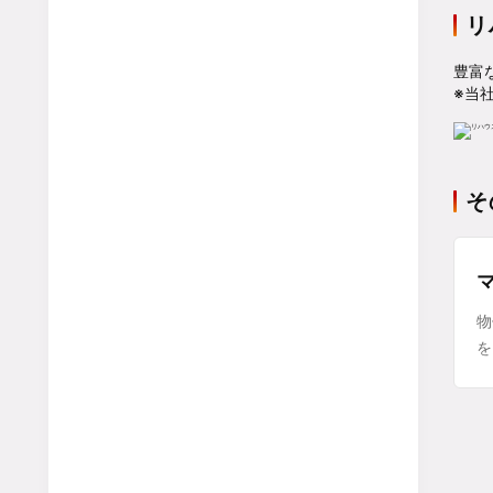
リ
豊富
※当
そ
物
を