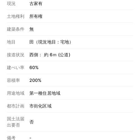
現況
古家有
土地権利
所有権
建築条件
無
地目
田（現況地目：宅地）
接道状況
西側： 約 6ｍ (公道)
建ぺい率
60%
容積率
200%
用途地域
第一種住居地域
都市計画
市街化区域
国土法届
否
出要否
備考
-