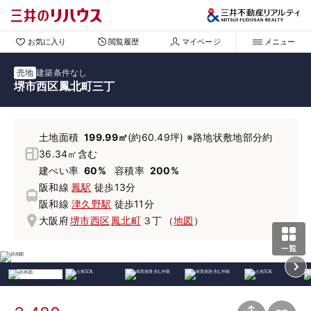
お気に入り
閲覧履歴
マイページ
メニュー
売地
建築条件なし
堺市西区鳳北町三丁
土地面積
199.99㎡
(約60.49坪) ※路地状敷地部分約
36.34㎡含む
建ぺい率
60%
容積率
200%
阪和線
鳳駅
徒歩13分
阪和線
津久野駅
徒歩11分
大阪府
堺市西区
鳳北町
３丁
（
地図
）