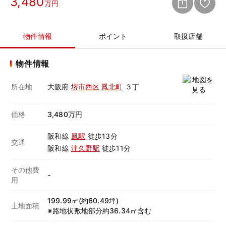
3,480
万円
物件情報
ポイント
取扱店舗
物件情報
所在地
大阪府
堺市西区
鳳北町
３丁
価格
3,480万円
阪和線
鳳駅
徒歩13分
交通
阪和線
津久野駅
徒歩11分
その他費
-
用
199.99㎡(約60.49坪)
土地面積
※路地状敷地部分約36.34㎡含む