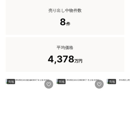
売り出し中物件数
8
件
平均価格
4,378
万円
売地
売地
売地