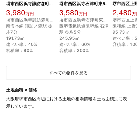
堺市西区浜寺諏訪森町東3丁目土地
堺市西区浜寺石津町東5丁 売土地
3,980
3,580
2,480
万円
万円
万
堺市西区浜寺諏訪森町東３丁
堺市西区浜寺石津町東５丁
南海本線 諏訪ノ森駅 徒
阪堺電気軌道阪堺線 石津
阪和線 上野
歩7分
駅 徒歩5分
95.73㎡
191.73㎡
245.95㎡
建ぺい率：5
建ぺい率：40%
建ぺい率：60%
容積率：10
容積率：80%
容積率：200%
すべての物件を見る
土地面積 × 価格
大阪府堺市西区周辺における土地の相場情報を土地面積別に表
示しています。