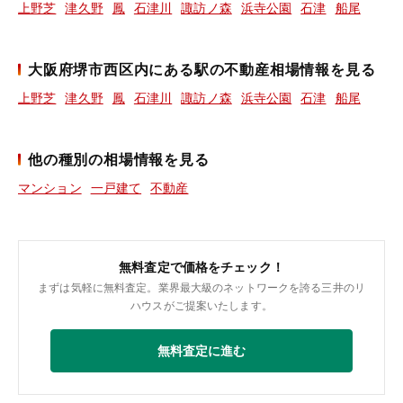
上野芝
津久野
鳳
石津川
諏訪ノ森
浜寺公園
石津
船尾
大阪府堺市西区内にある駅の不動産相場情報を見る
上野芝
津久野
鳳
石津川
諏訪ノ森
浜寺公園
石津
船尾
他の種別の相場情報を見る
マンション
一戸建て
不動産
無料査定で価格をチェック！
まずは気軽に無料査定。業界最大級のネットワークを誇る三井のリ
ハウスがご提案いたします。
無料査定に進む