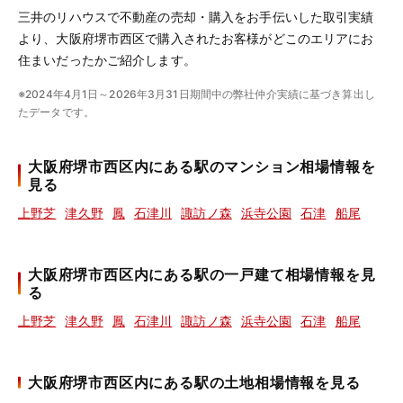
三井のリハウスで不動産の売却・購入をお手伝いした取引実績
より、大阪府堺市西区で購入されたお客様がどこのエリアにお
住まいだったかご紹介します。
※2024年4月1日～2026年3月31日期間中の弊社仲介実績に基づき算出し
たデータです。
大阪府堺市西区内にある駅のマンション相場情報を
見る
上野芝
津久野
鳳
石津川
諏訪ノ森
浜寺公園
石津
船尾
大阪府堺市西区内にある駅の一戸建て相場情報を見
る
上野芝
津久野
鳳
石津川
諏訪ノ森
浜寺公園
石津
船尾
大阪府堺市西区内にある駅の土地相場情報を見る