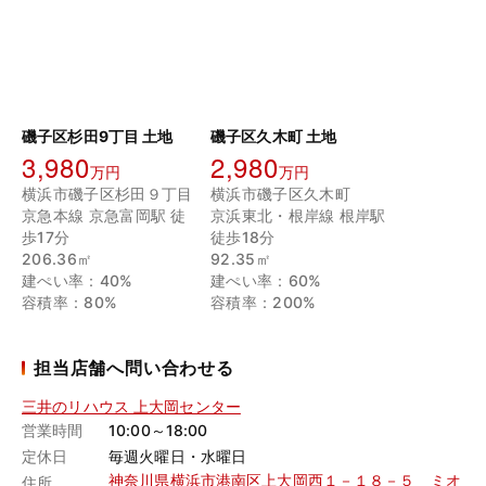
磯子区杉田9丁目 土地
磯子区久木町 土地
3,980
2,980
万円
万円
横浜市磯子区杉田９丁目
横浜市磯子区久木町
京急本線 京急富岡駅 徒
京浜東北・根岸線 根岸駅
歩17分
徒歩18分
206.36㎡
92.35㎡
建ぺい率：40%
建ぺい率：60%
容積率：80%
容積率：200%
担当店舗へ問い合わせる
三井のリハウス 上大岡センター
営業時間
10:00～18:00
定休日
毎週火曜日・水曜日
神奈川県横浜市港南区上大岡西１－１８－５ ミオ
住所