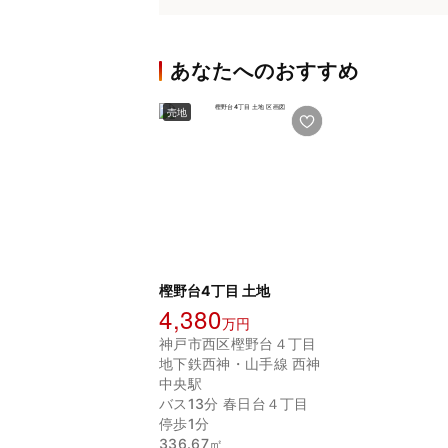
あなたへのおすすめ
売地
樫野台4丁目 土地
4,380
万円
神戸市西区樫野台４丁目
地下鉄西神・山手線 西神
中央駅
バス13分 春日台４丁目
停歩1分
336.67㎡