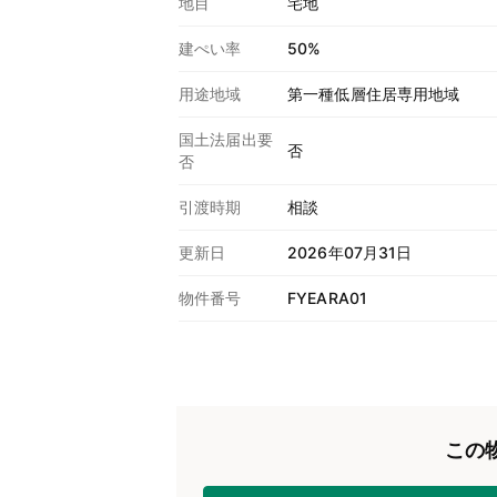
地目
宅地
建ぺい率
50%
用途地域
第一種低層住居専用地域
国土法届出要
否
否
引渡時期
相談
更新日
2026年07月31日
物件番号
FYEARA01
この