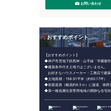
お問い合わせ
おすすめポイント
【おすすめポイント】
◆神戸市営地下鉄西神・山手線「学園都市
◆建築条件付き土地ではございません。
お好きなハウスメーカー・工務店で建築
◆土地面積：198.91平米（約60.17坪）
◆前面道路（幅員約6.5ｍ）に接道、南
◆第一種低層住居専用地域の閑静な住宅