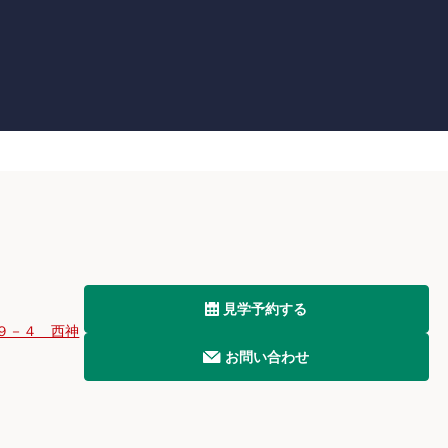
居
域
見学予約する
９－４ 西神
お問い合わせ