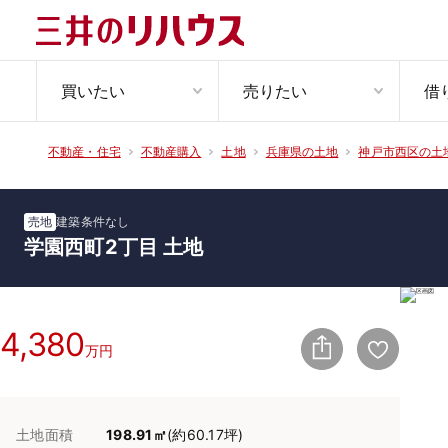
買いたい
売りたい
借
不動産・住宅
不動産購入
土地
兵庫県の土地
神戸市西区の土
売地
建築条件なし
学園西町2丁目 土地
4,380
万円
土地面積
198.91㎡
(約60.17坪)