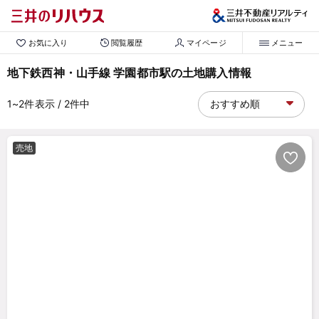
お気に入り
閲覧履歴
マイページ
メニュー
地下鉄西神・山手線 学園都市駅の土地購入情報
1~2
件表示
/ 2
件中
売地