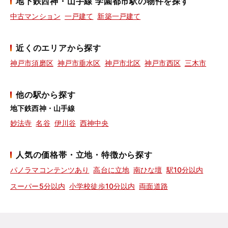
地下鉄西神・山手線 学園都市駅の物件を探す
中古マンション
一戸建て
新築一戸建て
近くのエリアから探す
神戸市須磨区
神戸市垂水区
神戸市北区
神戸市西区
三木市
他の駅から探す
地下鉄西神・山手線
妙法寺
名谷
伊川谷
西神中央
人気の価格帯・立地・特徴から探す
パノラマコンテンツあり
高台に立地
南ひな壇
駅10分以内
スーパー5分以内
小学校徒歩10分以内
両面道路