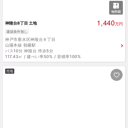
1,440
神陵台8丁目 土地
万円
建築条件無し
神戸市垂水区神陵台８丁目
山陽本線 朝霧駅
バス10分 神陵台 停歩5分
117.43㎡ / 建ぺい率50% / 容積率100%
売地