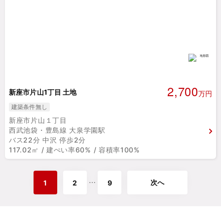
2,700
新座市片山1丁目 土地
万円
建築条件無し
新座市片山１丁目
西武池袋・豊島線 大泉学園駅
バス22分 中沢 停歩2分
117.02㎡ / 建ぺい率60% / 容積率100%
次へ
⋯
1
2
9