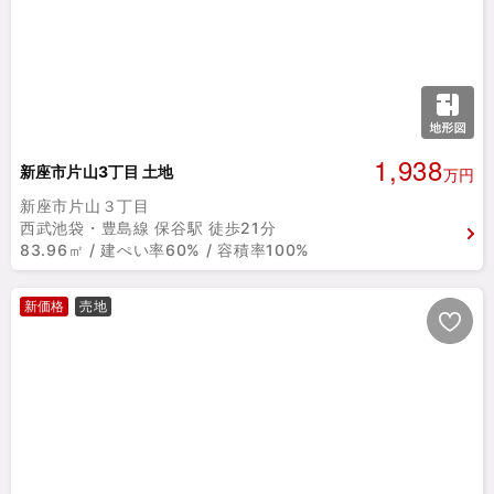
1,938
新座市片山3丁目 土地
万円
新座市片山３丁目
西武池袋・豊島線 保谷駅 徒歩21分
83.96㎡ / 建ぺい率60% / 容積率100%
新価格
売地