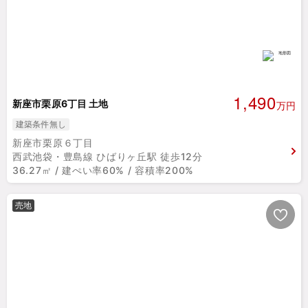
1,490
新座市栗原6丁目 土地
万円
建築条件無し
新座市栗原６丁目
西武池袋・豊島線 ひばりヶ丘駅 徒歩12分
36.27㎡ / 建ぺい率60% / 容積率200%
売地