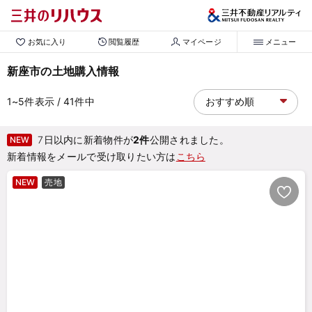
お気に入り
閲覧履歴
マイページ
メニュー
新座市の土地購入情報
1~5
件表示
/ 41
件中
7日以内に新着物件が
2件
公開されました。
NEW
新着情報をメールで受け取りたい方は
こちら
NEW
売地