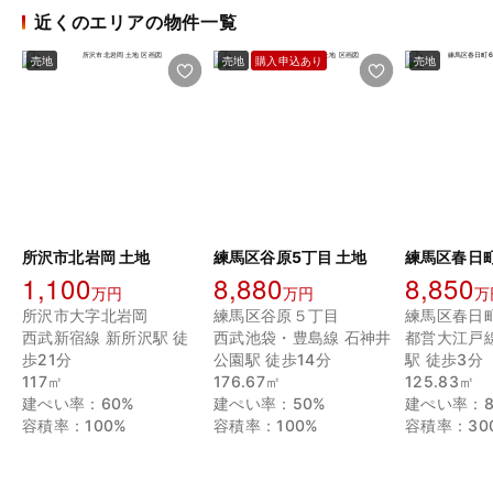
近くのエリアの物件一覧
売地
売地
購入申込あり
売地
所沢市北岩岡 土地
練馬区谷原5丁目 土地
1,100
8,880
8,850
万円
万円
万
所沢市大字北岩岡
練馬区谷原５丁目
練馬区春日
西武新宿線 新所沢駅 徒
西武池袋・豊島線 石神井
都営大江戸
歩21分
公園駅 徒歩14分
駅 徒歩3分
117㎡
176.67㎡
125.83㎡
建ぺい率：60%
建ぺい率：50%
建ぺい率：8
容積率：100%
容積率：100%
容積率：30