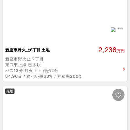
2,238
新座市野火止6丁目 土地
万円
新座市野火止６丁目
東武東上線 志木駅
バス12分 野火止上 停歩2分
64.96㎡ / 建ぺい率60% / 容積率200%
売地