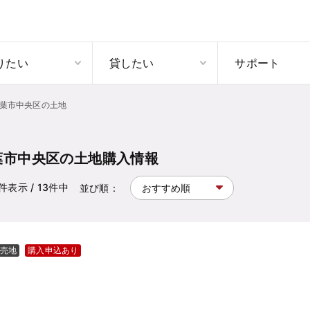
りたい
貸したい
サポート
葉市中央区の土地
葉市中央区の土地購入情報
件表示
/ 13
件中
並び順：
売地
購入申込あり