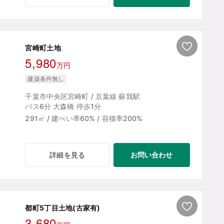
宮崎町土地
5,980
万円
建築条件無し
千葉市中央区宮崎町 / 京葉線 蘇我駅
バス6分 大森橋 停歩1分
291㎡ / 建ぺい率60% / 容積率200%
お問い合わせ
詳細を見る
都町5丁目土地(古家有)
3,680