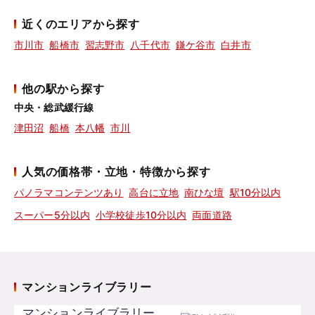
近くのエリアから探す
市川市
船橋市
習志野市
八千代市
鎌ケ谷市
白井市
他の駅から探す
中央・総武緩行線
津田沼
船橋
本八幡
市川
人気の価格帯・立地・特徴から探す
パノラマコンテンツあり
高台に立地
南ひな壇
駅10分以内
スーパー5分以内
小学校徒歩10分以内
両面道路
マンションライブラリー
マンションライブラリー