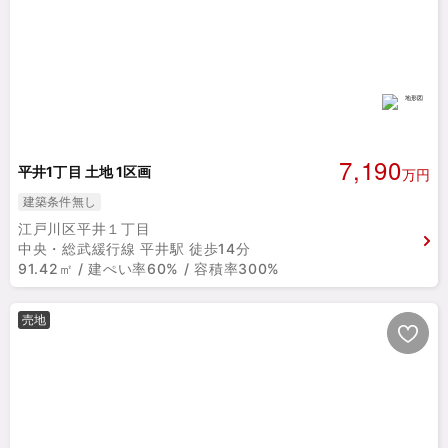
7,190
平井1丁目 土地 1区画
万円
建築条件無し
江戸川区平井１丁目
中央・総武緩行線 平井駅 徒歩14分
91.42㎡ / 建ぺい率60% / 容積率300%
売地