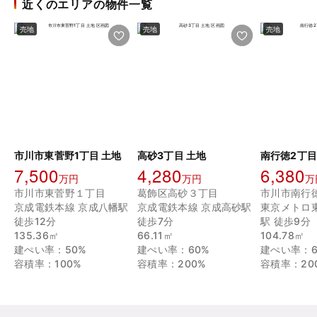
近くのエリアの物件一覧
売地
売地
売地
市川市東菅野1丁目 土地
高砂3丁目 土地
南行徳2丁目
7,500
4,280
6,380
万円
万円
万
市川市東菅野１丁目
葛飾区高砂３丁目
市川市南行
京成電鉄本線 京成八幡駅
京成電鉄本線 京成高砂駅
東京メトロ
徒歩12分
徒歩7分
駅 徒歩9分
135.36㎡
66.11㎡
104.78㎡
建ぺい率：50%
建ぺい率：60%
建ぺい率：6
容積率：100%
容積率：200%
容積率：20