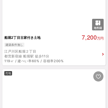
7,200
船堀2丁目古家付き土地
万円
建築条件無し
江戸川区船堀２丁目
都営新宿線 船堀駅 徒歩11分
119㎡ / 建ぺい率60% / 容積率200%
売地