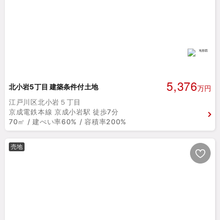
5,376
北小岩5丁目 建築条件付土地
万円
江戸川区北小岩５丁目
京成電鉄本線 京成小岩駅 徒歩7分
70㎡ / 建ぺい率60% / 容積率200%
売地