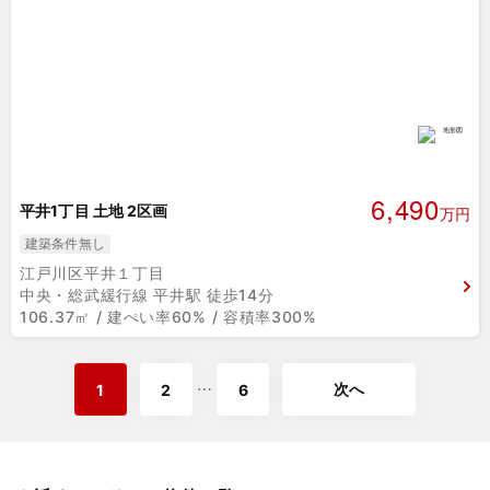
6,490
平井1丁目 土地 2区画
万円
建築条件無し
江戸川区平井１丁目
中央・総武緩行線 平井駅 徒歩14分
106.37㎡ / 建ぺい率60% / 容積率300%
次へ
⋯
1
2
6