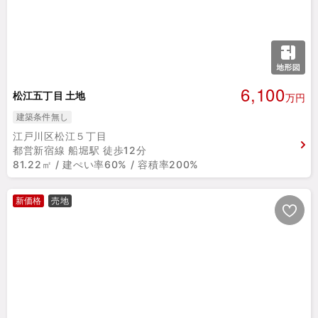
6,100
松江五丁目 土地
万円
建築条件無し
江戸川区松江５丁目
都営新宿線 船堀駅 徒歩12分
81.22㎡ / 建ぺい率60% / 容積率200%
新価格
売地