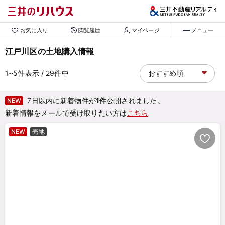
お気に入り
閲覧履歴
マイページ
メニュー
江戸川区の土地購入情報
1~5
件表示
/ 29
件中
7日以内に新着物件が
1件
公開されました。
NEW
新着情報をメールで受け取りたい方は
こちら
NEW
売地