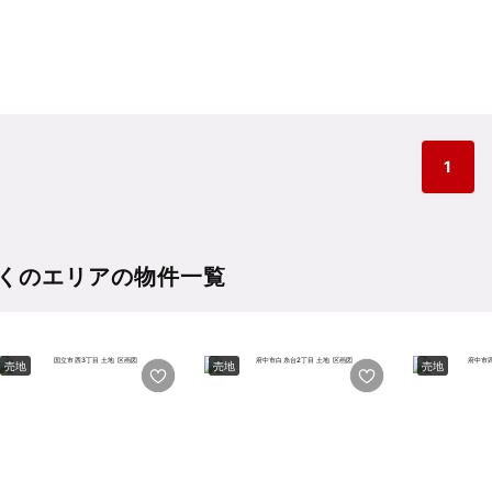
1
くのエリアの物件一覧
売地
売地
売地