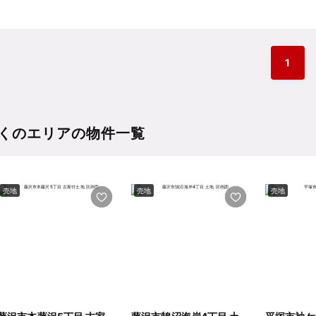
1
くのエリアの物件一覧
売地
売地
売地