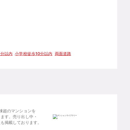
5分以内
小学校徒歩10分以内
両面道路
棟超のマンションを
します。売り出し中・
報も掲載しております。