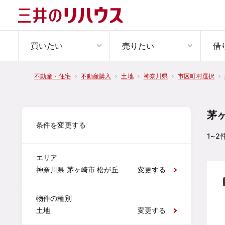
買いたい
売りたい
借
不動産・住宅
不動産購入
土地
神奈川県
市区町村選択
茅
条件を変更する
1~2
エリア
神奈川県 茅ヶ崎市 松が丘
変更する
物件の種別
土地
変更する