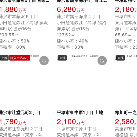
藤沢市本藤沢5丁目 古家付土地
藤沢市鵠沼海岸4丁目 土地
平塚市袖ケ
1,880
6,280
2,180
万円
万円
藤沢市本藤沢５丁目
藤沢市鵠沼海岸４丁目
平塚市袖ケ
小田急電鉄江ノ島線 藤沢
小田急電鉄江ノ島線 鵠沼
東海道本線
本町駅 徒歩16分
海岸駅 徒歩15分
海） 平塚駅
209.55㎡
127.52㎡
65.69㎡
建ぺい率：50%
建ぺい率：40%
建ぺい率：
容積率：80%
容積率：80%
容積率：2
売地
購入申込あり
売地
売地
藤沢市辻堂元町2丁目
平塚市東中原1丁目 土地
1,780
2,100
2,580
万円
万円
藤沢市辻堂元町２丁目
平塚市東中原１丁目
東海道本線（東京～熱
東海道本線（東京～熱
相模線 寒川