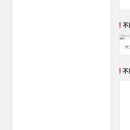
不
マ
不