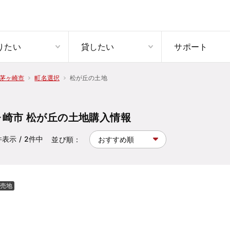
りたい
貸したい
サポート
松が丘の土地
茅ヶ崎市
町名選択
ヶ崎市 松が丘の土地購入情報
件表示
/ 2
件中
並び順：
売地