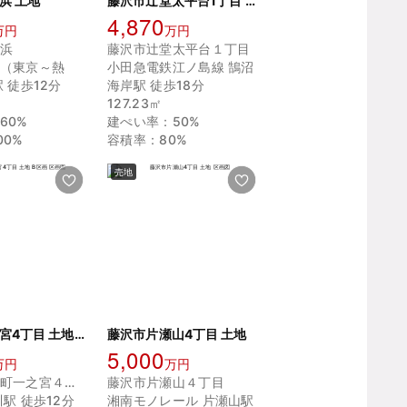
浜 土地
藤沢市辻堂太平台1丁目 土地
4,870
万円
万円
浜
藤沢市辻堂太平台１丁目
（東京～熱
小田急電鉄江ノ島線 鵠沼
 徒歩12分
海岸駅 徒歩18分
127.23㎡
60%
建ぺい率：50%
00%
容積率：80%
売地
寒川町一之宮4丁目 土地 B区画
藤沢市片瀬山4丁目 土地
5,000
万円
万円
高座郡寒川町一之宮４丁目
藤沢市片瀬山４丁目
駅 徒歩12分
湘南モノレール 片瀬山駅