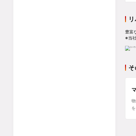
リ
豊富
※当
そ
物
を