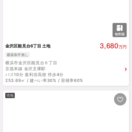
3,680
金沢区能見台6丁目 土地
万円
建築条件無し
横浜市金沢区能見台６丁目
京急本線 金沢文庫駅
バス10分 釜利谷高校 停歩4分
253.69㎡ / 建ぺい率30% / 容積率60%
売地