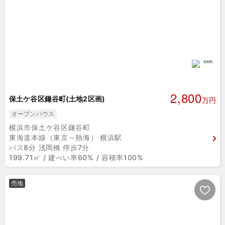
2,800
保土ケ谷区鎌谷町(土地2区画)
万円
オープンハウス
横浜市保土ケ谷区鎌谷町
東海道本線（東京～熱海） 横浜駅
バス8分 浅岡橋 停歩7分
199.71㎡ / 建ぺい率60% / 容積率100%
売地