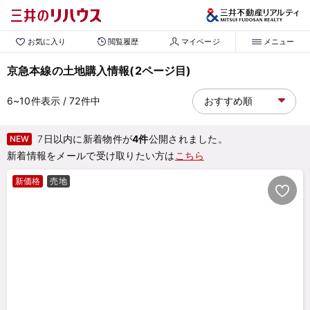
お気に入り
閲覧履歴
マイページ
メニュー
京急本線の土地購入情報(2ページ目)
6~10
件表示
/ 72
件中
7日以内に新着物件が
4件
公開されました。
NEW
新着情報をメールで受け取りたい方は
こちら
新価格
売地