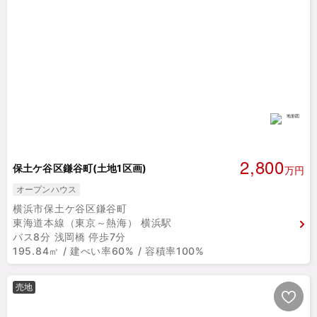
2,800
保土ケ谷区鎌谷町(土地1区画)
万円
オープンハウス
横浜市保土ケ谷区鎌谷町
東海道本線（東京～熱海） 横浜駅
バス8分 浅岡橋 停歩7分
195.84㎡ / 建ぺい率60% / 容積率100%
売地