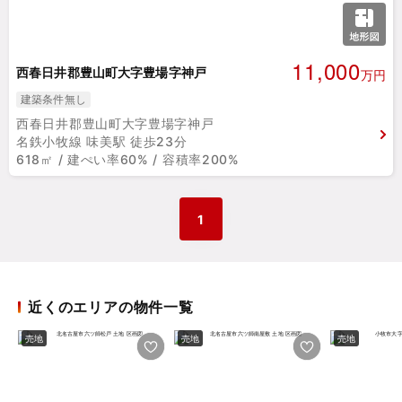
11,000
西春日井郡豊山町大字豊場字神戸
万円
建築条件無し
西春日井郡豊山町大字豊場字神戸
名鉄小牧線 味美駅 徒歩23分
618㎡ / 建ぺい率60% / 容積率200%
1
近くのエリアの物件一覧
売地
売地
売地