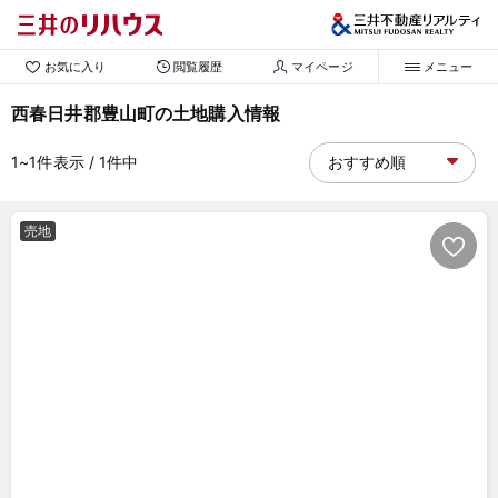
お気に入り
閲覧履歴
マイページ
メニュー
西春日井郡豊山町の土地購入情報
1~1
件表示
/ 1
件中
売地