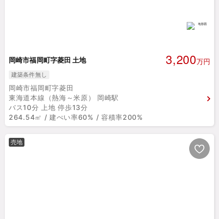
3,200
岡崎市福岡町字菱田 土地
万円
建築条件無し
岡崎市福岡町字菱田
東海道本線（熱海～米原） 岡崎駅
バス10分 上地 停歩13分
264.54㎡ / 建ぺい率60% / 容積率200%
売地