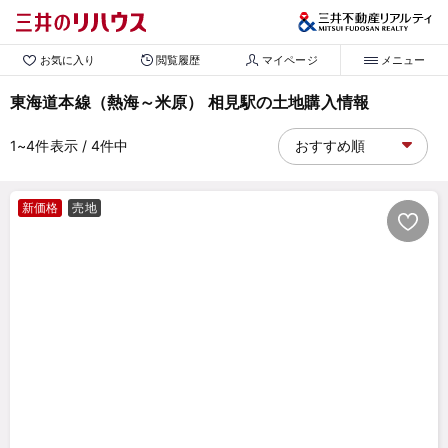
お気に入り
閲覧履歴
マイページ
メニュー
東海道本線（熱海～米原） 相見駅の土地購入情報
1~4
件表示
/ 4
件中
新価格
売地