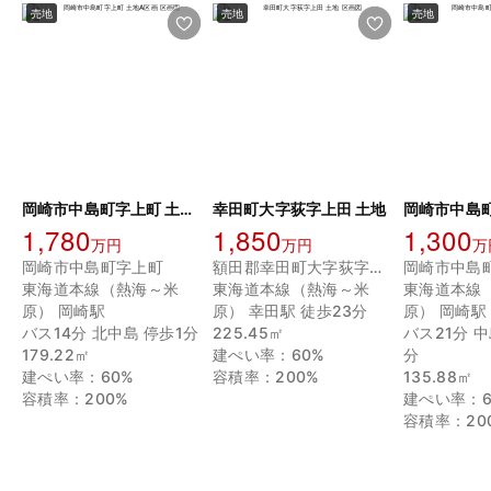
売地
売地
売地
岡崎市中島町字上町 土地A区画
幸田町大字荻字上田 土地
1,780
1,850
1,300
万円
万円
万
岡崎市中島町字上町
額田郡幸田町大字荻字上田
岡崎市中島
東海道本線（熱海～米
東海道本線（熱海～米
東海道本線
原） 岡崎駅
原） 幸田駅 徒歩23分
原） 岡崎駅
バス14分 北中島 停歩1分
225.45㎡
バス21分 
179.22㎡
建ぺい率：60%
分
建ぺい率：60%
容積率：200%
135.88㎡
容積率：200%
建ぺい率：6
容積率：20