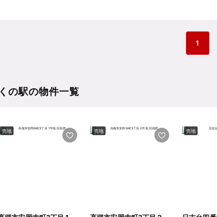
1
くの駅の物件一覧
売地
売地
売地