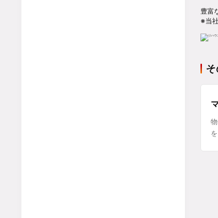
豊富
※当
そ
物
を