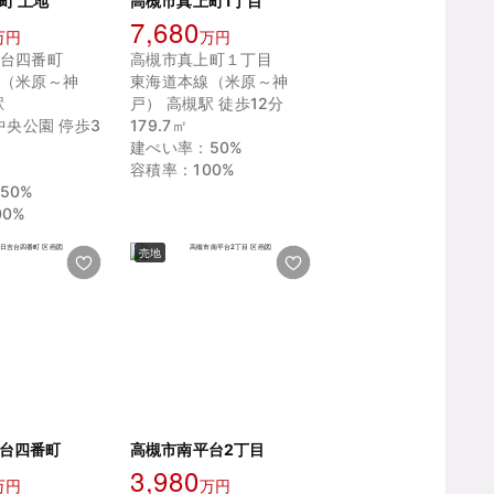
町 土地
高槻市真上町1丁目
7,680
万円
万円
台四番町
高槻市真上町１丁目
（米原～神
東海道本線（米原～神
駅
戸） 高槻駅 徒歩12分
中央公園 停歩3
179.7㎡
建ぺい率：50%
容積率：100%
50%
0%
売地
台四番町
高槻市南平台2丁目
3,980
万円
万円