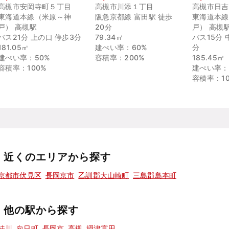
高槻市安岡寺町５丁目
高槻市川添１丁目
高槻市日吉
東海道本線（米原～神
阪急京都線 富田駅 徒歩
東海道本線
戸） 高槻駅
20分
戸） 高槻
バス21分 上の口 停歩3分
79.34㎡
バス15分 
181.05㎡
建ぺい率：60%
分
建ぺい率：50%
容積率：200%
185.45㎡
容積率：100%
建ぺい率：
容積率：10
近くのエリアから探す
京都市伏見区
長岡京市
乙訓郡大山崎町
三島郡島本町
他の駅から探す
桂川
向日町
長岡京
高槻
摂津富田