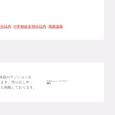
5分以内
小学校徒歩10分以内
両面道路
棟超のマンションを
します。売り出し中・
報も掲載しております。