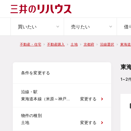
買いたい
売りたい
借
不動産・住宅
不動産購入
土地
京都府
沿線選択
東海道
東
条件を変更する
1~2
沿線・駅
東海道本線（米原～神戸） 山崎
変更する
物件の種別
土地
変更する