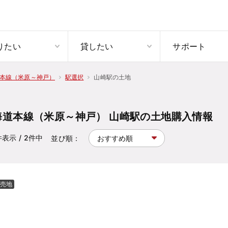
りたい
貸したい
サポート
山崎駅の土地
本線（米原～神戸）
駅選択
海道本線（米原～神戸） 山崎駅の土地購入情報
件表示
/ 2
件中
並び順：
売地