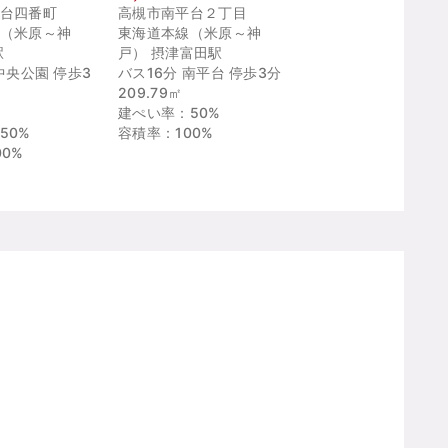
台四番町
高槻市南平台２丁目
（米原～神
東海道本線（米原～神
駅
戸） 摂津富田駅
中央公園 停歩3
バス16分 南平台 停歩3分
209.79㎡
建ぺい率：50%
50%
容積率：100%
0%