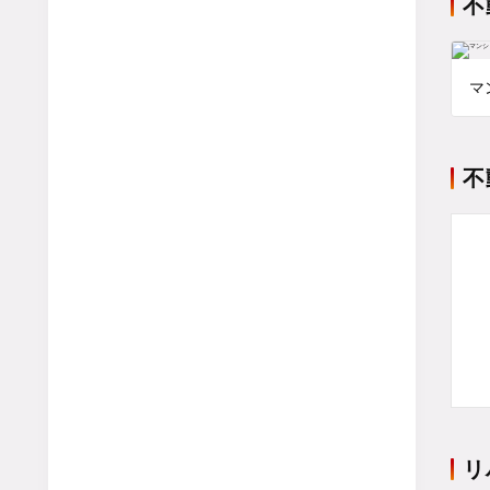
不
マ
不
リ