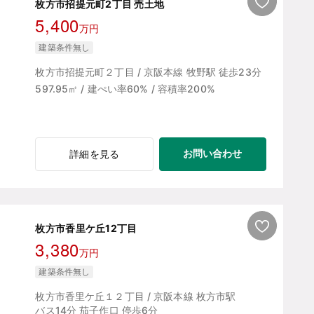
枚方市招提元町2丁目 売土地
5,400
万円
建築条件無し
枚方市招提元町２丁目 / 京阪本線 牧野駅 徒歩23分
597.95㎡ / 建ぺい率60% / 容積率200%
お問い合わせ
詳細を見る
枚方市香里ケ丘12丁目
3,380
万円
建築条件無し
枚方市香里ケ丘１２丁目 / 京阪本線 枚方市駅
バス14分 茄子作口 停歩6分