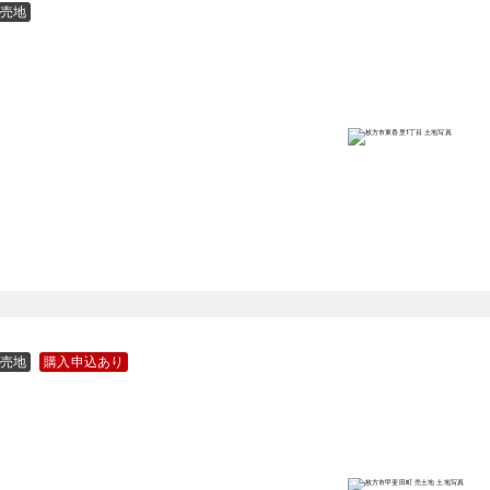
売地
売地
購入申込あり