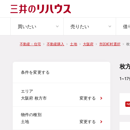
買いたい
売りたい
借
枚
不動産・住宅
不動産購入
土地
大阪府
市区町村選択
枚
条件を変更する
1~17
エリア
大阪府 枚方市
変更する
N
物件の種別
土地
変更する