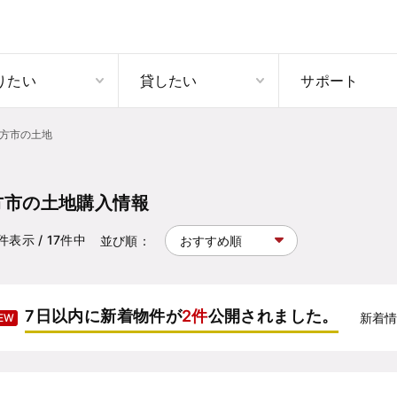
りたい
貸したい
サポート
方市の土地
方市の土地購入情報
件表示
/ 17
件中
並び順：
7日以内に新着物件が
2件
公開されました。
新着
EW