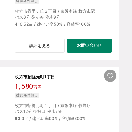
建築条件無し
枚方市香里ケ丘２丁目 / 京阪本線 枚方市駅
バス8分 桑ヶ谷 停歩9分
410.52㎡ / 建ぺい率50% / 容積率100%
お問い合わせ
詳細を見る
枚方市招提元町1丁目
1,580
万円
建築条件無し
枚方市招提元町１丁目 / 京阪本線 牧野駅
バス12分 招提口 停歩7分
83.6㎡ / 建ぺい率60% / 容積率200%