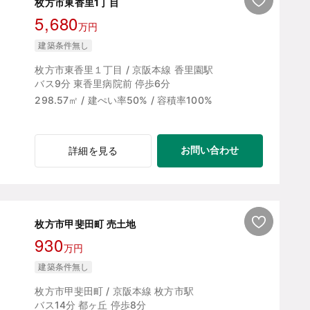
枚方市東香里1丁目
5,680
万円
建築条件無し
枚方市東香里１丁目 / 京阪本線 香里園駅
バス9分 東香里病院前 停歩6分
298.57㎡ / 建ぺい率50% / 容積率100%
お問い合わせ
詳細を見る
枚方市甲斐田町 売土地
930
万円
建築条件無し
枚方市甲斐田町 / 京阪本線 枚方市駅
バス14分 都ヶ丘 停歩8分