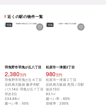
近くの駅の物件一覧
売地
売地
羽曳野市羽曳が丘八丁目
松原市一津屋2丁目
2,380
980
万円
万円
羽曳野市羽曳が丘８丁目
松原市一津屋２丁目
近鉄南大阪線 藤井寺駅
近鉄南大阪線 恵我ノ荘駅
バス14分 羽曳が丘７丁目
徒歩13分
停歩2分
63.1㎡
234.88㎡
建ぺい率：60%
建ぺい率：50%
容積率：200%