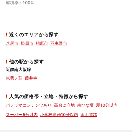
容積率：100%
近くのエリアから探す
八尾市
松原市
柏原市
羽曳野市
他の駅から探す
近鉄南大阪線
恵我ノ荘
藤井寺
人気の価格帯・立地・特徴から探す
パノラマコンテンツあり
高台に立地
南ひな壇
駅10分以内
スーパー5分以内
小学校徒歩10分以内
両面道路