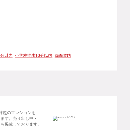
5分以内
小学校徒歩10分以内
両面道路
棟超のマンションを
します。売り出し中・
報も掲載しております。