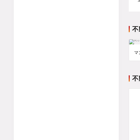
不
マ
不