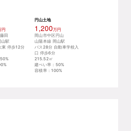
円山土地
1,200
万円
万円
藤田
岡山市中区円山
岡山駅
山陽本線 岡山駅
大東 停歩12分
バス28分 自動車学校入
口 停歩6分
50%
215.52㎡
0%
建ぺい率：50%
容積率：100%