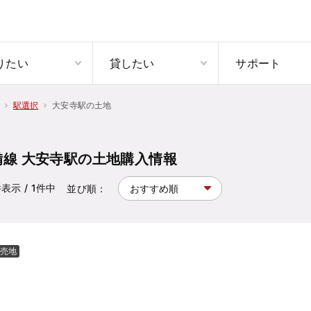
りたい
貸したい
サポート
大安寺駅の土地
駅選択
備線 大安寺駅の土地購入情報
件表示
/ 1
件中
並び順：
売地