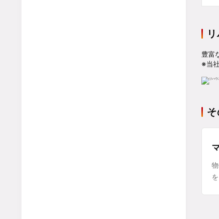
リ
豊富
※当
そ
物
を