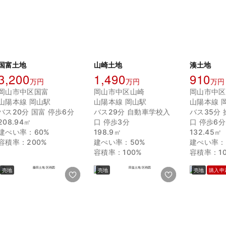
国富土地
山崎土地
湊土地
3,200
1,490
910
万円
万円
万円
岡山市中区国富
岡山市中区山崎
岡山市中区
山陽本線 岡山駅
山陽本線 岡山駅
山陽本線 
バス20分 国富 停歩6分
バス29分 自動車学校入
バス35分
208.94㎡
口 停歩3分
口 停歩6分
建ぺい率：60%
198.9㎡
132.45㎡
容積率：200%
建ぺい率：50%
建ぺい率：
容積率：100%
容積率：10
売地
売地
売地
購入申