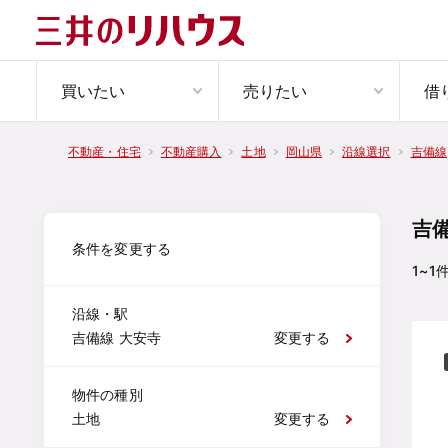
買いたい
売りたい
借
不動産・住宅
不動産購入
土地
岡山県
沿線選択
吉備線
吉
条件を変更する
1~1
沿線・駅
吉備線 大安寺
変更する
物件の種別
土地
変更する