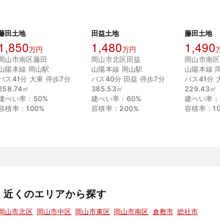
藤田土地
田益土地
藤田土地
1,850
1,480
1,490
万円
万円
岡山市南区藤田
岡山市北区田益
岡山市南区
山陽本線 岡山駅
山陽本線 岡山駅
山陽本線 
バス41分 大東 停歩7分
バス40分 田益 停歩7分
バス41分 
258.74㎡
385.53㎡
229.43㎡
建ぺい率：50%
建ぺい率：60%
建ぺい率：
容積率：100%
容積率：200%
容積率：10
近くのエリアから探す
岡山市北区
岡山市中区
岡山市東区
岡山市南区
倉敷市
総社市