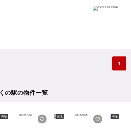
1
くの駅の物件一覧
売地
売地
売地