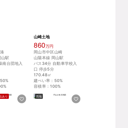
山崎土地
860
万円
湊
岡山市中区山崎
岡山駅
山陽本線 岡山駅
 操南台団地入
バス34分 自動車学校入
口 停歩5分
170.48㎡
50%
建ぺい率：50%
0%
容積率：100%
込あり
売地