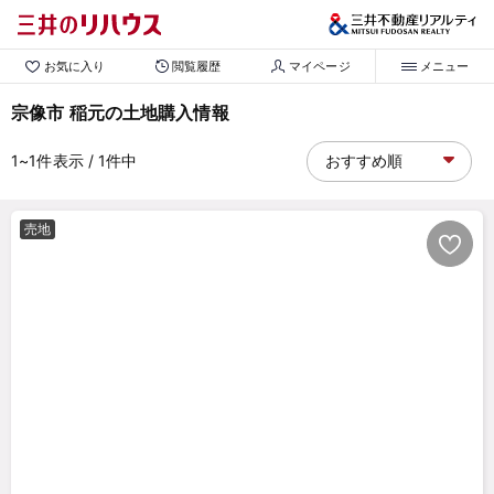
お気に入り
閲覧履歴
マイページ
メニュー
宗像市 稲元の土地購入情報
1~1
件表示
/ 1
件中
売地